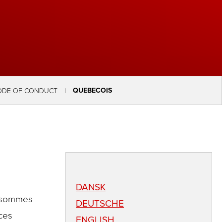
QUEBECOIS
ODE OF CONDUCT
DANSK
s sommes
DEUTSCHE
ces
ENGLISH