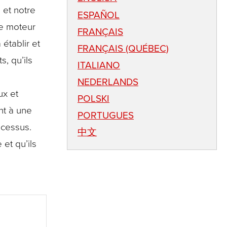
 et notre
ESPAÑOL
le moteur
FRANÇAIS
établir et
FRANÇAIS (QUÉBEC)
, qu’ils
ITALIANO
NEDERLANDS
ux et
POLSKI
nt à une
PORTUGUES
ocessus.
中文
et qu’ils