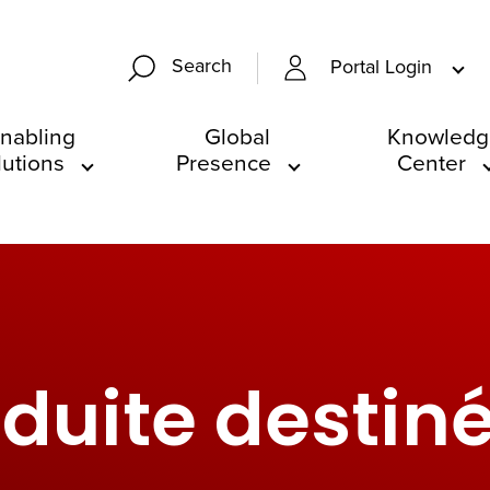
Search
Portal Login
nabling
Global
Knowledg
lutions
Presence
Center
duite destin