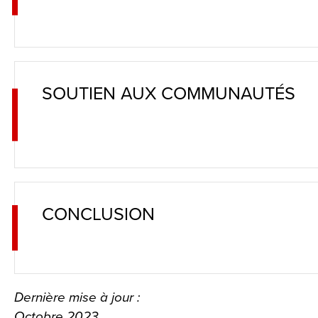
site
rather
than
go
SOUTIEN AUX COMMUNAUTÉS
through
menu
items.
CONCLUSION
Dernière mise à jour :
Octobre
2023