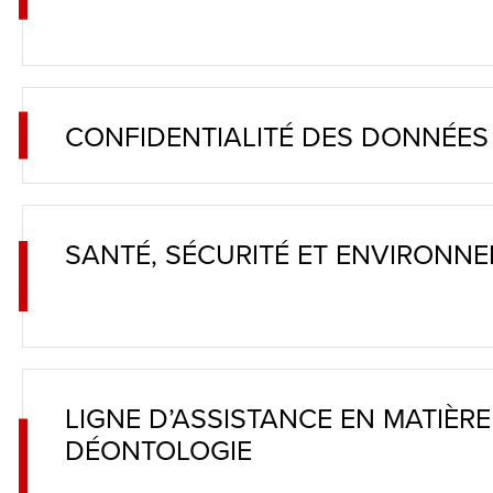
closes
them
as
well.
CONFIDENTIALITÉ DES DONNÉE
Tab
will
move
SANTÉ, SÉCURITÉ ET ENVIRONN
on
to
the
next
part
LIGNE D’ASSISTANCE EN MATIÈR
DÉONTOLOGIE
of
the