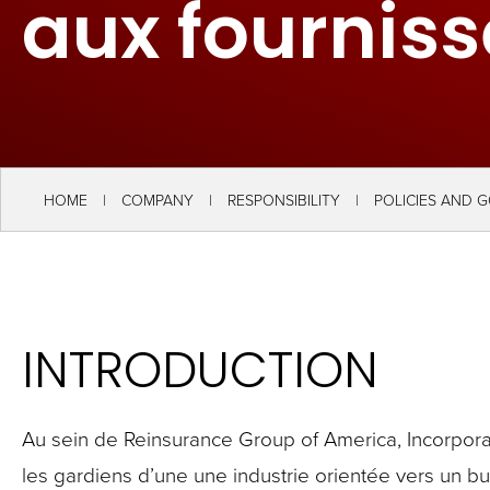
aux fourniss
key
commands.
Left
and
right
arrows
HOME
COMPANY
RESPONSIBILITY
POLICIES AND 
move
across
top
level
INTRODUCTION
links
and
expand
Au sein de Reinsurance Group of America, Incorpora
/
les gardiens d’une une industrie orientée vers un b