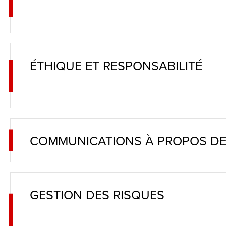
and
toggle
through
ÉTHIQUE ET RESPONSABILITÉ
sub
tier
links.
Enter
and
COMMUNICATIONS À PROPOS DE
space
open
menus
GESTION DES RISQUES
and
escape