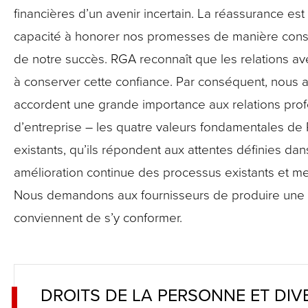
close
financières d’un avenir incertain. La réassurance es
menus
capacité à honorer nos promesses de manière consta
in
de notre succès. RGA reconnaît que les relations ave
sub
à conserver cette confiance. Par conséquent, nous at
levels.
accordent une grande importance aux relations professi
Up
d’entreprise – les quatre valeurs fondamentales de
and
existants, qu’ils répondent aux attentes définies d
Down
amélioration continue des processus existants et m
arrows
Nous demandons aux fournisseurs de produire une atte
will
conviennent de s’y conformer.
open
main
level
DROITS DE LA PERSONNE ET DIV
menus